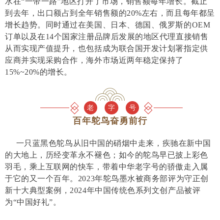
水在“一带一路”地区打开了市场，销售额每年增长。截止
到去年，出口额占到全年销售额的20%左右，而且每年都呈
增长趋势。同时通过在美国、日本、德国、俄罗斯的OEM
订单以及在14个国家注册品牌后发展的地区代理直接销售
从而实现产值提升，也包括成为联合国开发计划署指定供
应商并实现采购合作，海外市场近两年稳定保持了
15%~20%的增长。
老
字
号
百年鸵鸟奋勇前行
一只蓝黑色鸵鸟从旧中国的硝烟中走来，疾驰在新中国
的大地上，历经变革永不褪色；如今的鸵鸟早已披上彩色
羽毛，乘上互联网的快车，带着中华老字号的骄傲走入属
于它的又一个百年。2023年鸵鸟墨水被商务部评为守正创
新十大典型案例，2024年中国传统色系列文创产品被评
为“中国好礼”。