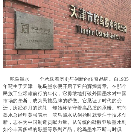
鸵鸟墨水，一个承载着历史与创新的传奇品牌。自1935
年诞生于天津，鸵鸟墨水便开启了它的辉煌篇章。在那个
民族工业艰难前行的年代，它勇敢地打破外国墨水对中国
市场的垄断，成为民族品牌的骄傲。它见证了时代的变
迁，历经岁月的洗礼，却始终坚守着高品质的承诺。鸵鸟
墨水总经理黄强表示，鸵鸟墨水从创始时就专注于技术创
新，志在为中国制造贡献力量。从传统的鞣酸亚铁墨水到
如今丰富多样的彩墨等系列产品，鸵鸟墨水不断与时俱