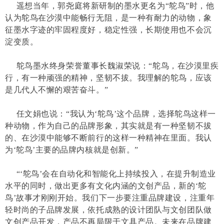
遥想当年，郭尧庭将新研制的墨水更名为“鸵鸟”时，他
认为鸵鸟在沙漠中能畅行无阻，是一种有耐力的动物，象
征墨水字迹的牢固程度好，稳定性强，长期使用也不会沉
淀变质。
鸵鸟墨水终身荣誉董事长魏淑荣说：“鸵鸟，在沙漠里疾
行，有一种顽强的精神，坚韧不拔。我理解的鸵鸟，应该
是几代人不懈的艰苦奋斗。”
任文娟也说：“我认为‘鸵鸟’这个品牌，选择鸵鸟这样一
种动物，作为自己的品牌形象，其实就是有一种坚韧不拔
的、在沙漠中能够不断前行的这样一种精神在里面。我认
为‘鸵鸟’主要的品牌内核就是创新。”
“‘鸵鸟’会在自动化和智能化上持续投入，在提升制造业
水平的同时，做出更多有文化内涵的文创产品，新的‘鸵
鸟’故事才刚刚开始。我们下一步要注重品牌建设，注重年
轻时尚的子品牌发展，依托成熟的设计团队与文创团队做
文创产品开发，产品不再局限于文具产品。未来在品牌建