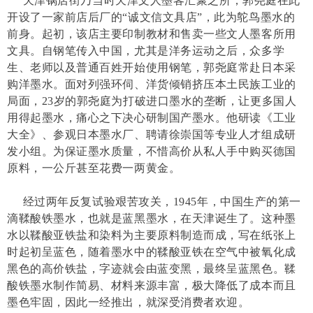
天津锅店街乃当时天津文人墨客汇聚之所，郭尧庭在此
开设了一家前店后厂的“诚文信文具店”，此为鸵鸟墨水的
前身。起初，该店主要印制教材和售卖一些文人墨客所用
文具。自钢笔传入中国，尤其是洋务运动之后，众多学
生、老师以及普通百姓开始使用钢笔，郭尧庭常赴日本采
购洋墨水。面对列强环伺、洋货倾销挤压本土民族工业的
局面，23岁的郭尧庭为打破进口墨水的垄断，让更多国人
用得起墨水，痛心之下决心研制国产墨水。他研读《工业
大全》、参观日本墨水厂、聘请徐崇国等专业人才组成研
发小组。为保证墨水质量，不惜高价从私人手中购买德国
原料，一公斤甚至花费一两黄金。
经过两年反复试验艰苦攻关，1945年，中国生产的第一
滴鞣酸铁墨水，也就是蓝黑墨水，在天津诞生了。这种墨
水以鞣酸亚铁盐和染料为主要原料制造而成，写在纸张上
时起初呈蓝色，随着墨水中的鞣酸亚铁在空气中被氧化成
黑色的高价铁盐，字迹就会由蓝变黑，最终呈蓝黑色。鞣
酸铁墨水制作简易、材料来源丰富，极大降低了成本而且
墨色牢固，因此一经推出，就深受消费者欢迎。