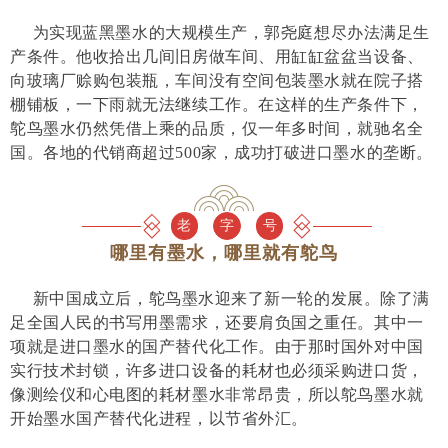
为实现蓝黑墨水的大规模生产，郭尧庭想尽办法满足生
产条件。他收拾出几间旧房做车间、用缸缸盆盆当设备、
向玻璃厂赊购包装瓶，车间没有空间包装墨水就在院子搭
棚铺板，一下雨就无法继续工作。在这样的生产条件下，
鸵鸟墨水仍然凭借上乘的品质，仅一年多时间，就驰名全
国。各地的代销商超过500家，成功打破进口墨水的垄断。
老
字
号
哪里有墨水，哪里就有鸵鸟
新中国成立后，鸵鸟墨水迎来了新一轮的发展。除了满
足全国人民的书写用墨需求，还要肩负国之重任。其中一
项就是进口墨水的国产替代化工作。由于那时国外对中国
实行技术封锁，许多进口设备的耗材也必须采购进口货，
像测绘仪和心电图的耗材墨水非常昂贵，所以鸵鸟墨水就
开始墨水国产替代化进程，以节省外汇。