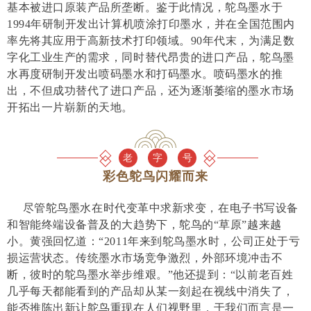
基本被进口原装产品所垄断。鉴于此情况，鸵鸟墨水于
1994年研制开发出计算机喷涂打印墨水，并在全国范围内
率先将其应用于高新技术打印领域。90年代末，为满足数
字化工业生产的需求，同时替代昂贵的进口产品，鸵鸟墨
水再度研制开发出喷码墨水和打码墨水。喷码墨水的推
出，不但成功替代了进口产品，还为逐渐萎缩的墨水市场
开拓出一片崭新的天地。
老
字
号
彩色鸵鸟闪耀而来
尽管鸵鸟墨水在时代变革中求新求变，在电子书写设备
和智能终端设备普及的大趋势下，鸵鸟的“草原”越来越
小。黄强回忆道：“2011年来到鸵鸟墨水时，公司正处于亏
损运营状态。传统墨水市场竞争激烈，外部环境冲击不
断，彼时的鸵鸟墨水举步维艰。”他还提到：“以前老百姓
几乎每天都能看到的产品却从某一刻起在视线中消失了，
能否推陈出新让鸵鸟重现在人们视野里，于我们而言是一