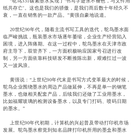
“鸵鸟331碳素墨水实现了‘书写字迹永不褪色，与文件用
纸共存亡’。这也是我们的骄傲，是我们而后数十年经久不
衰，一直在销售的一款产品。”黄强自豪地说道。
20世纪90年代，随着主流书写工具的迭代，鸵鸟墨水面
临严峻挑战，瓶装墨水市场逐年萎缩，企业生产经营陷入
困境，进入阵痛期。在这一过程中，鸵鸟墨水在天津市政
府主导下，双管齐下，一方面积极响应国家号召进行改
制，另一方面依靠科技研发不断推陈出新，艰难扛过一波
又一波风浪。
黄强说：“上世纪90年代末是书写方式变革最大的时候，
鸵鸟企业围绕墨水的周边产品做延伸，不再是单一的钢笔
墨水，也做相关配套产品，后续我们还做了工业用墨水，
比如福耀玻璃的检测设备墨水，以及专门打码、喷码日期
的墨水。”
上世纪90年代初期，计算机的兴起普及带动打印机市场
发展。鸵鸟墨水察觉到知名品牌打印机所用的墨盒和墨水