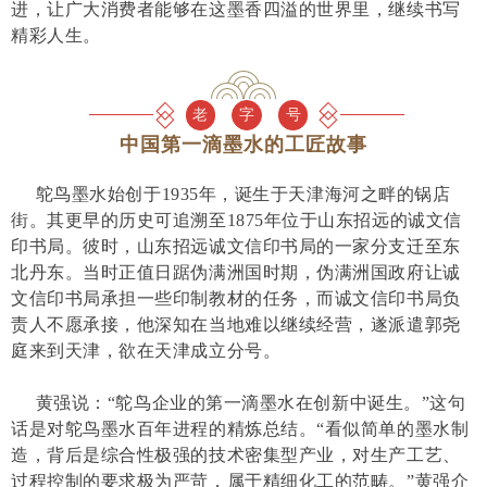
进，让广大消费者能够在这墨香四溢的世界里，继续书写
精彩人生。
老
字
号
中国第一滴墨水的工匠故事
鸵鸟墨水始创于1935年，诞生于天津海河之畔的锅店
街。其更早的历史可追溯至1875年位于山东招远的诚文信
印书局。彼时，山东招远诚文信印书局的一家分支迁至东
北丹东。当时正值日踞伪满洲国时期，伪满洲国政府让诚
文信印书局承担一些印制教材的任务，而诚文信印书局负
责人不愿承接，他深知在当地难以继续经营，遂派遣郭尧
庭来到天津，欲在天津成立分号。
黄强说：“鸵鸟企业的第一滴墨水在创新中诞生。”这句
话是对鸵鸟墨水百年进程的精炼总结。“看似简单的墨水制
造，背后是综合性极强的技术密集型产业，对生产工艺、
过程控制的要求极为严苛，属于精细化工的范畴。”黄强介