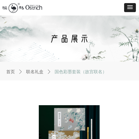
ꂃ
ꁹ
首页
ꄲ
联名礼盒
ꄲ
国色彩墨套装（故宫联名）